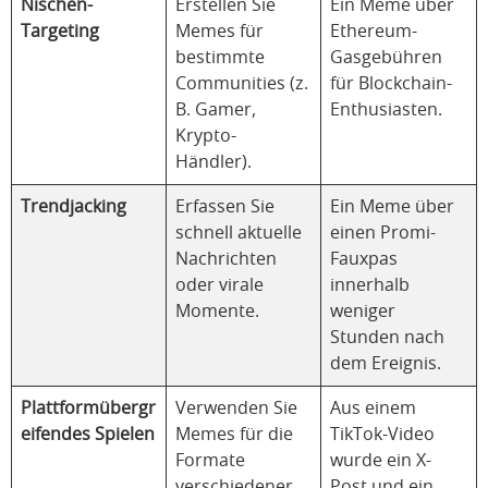
Nischen-
Erstellen Sie
Ein Meme über
Targeting
Memes für
Ethereum-
bestimmte
Gasgebühren
Communities (z.
für Blockchain-
B. Gamer,
Enthusiasten.
Krypto-
Händler).
Trendjacking
Erfassen Sie
Ein Meme über
schnell aktuelle
einen Promi-
Nachrichten
Fauxpas
oder virale
innerhalb
Momente.
weniger
Stunden nach
dem Ereignis.
Plattformübergr
Verwenden Sie
Aus einem
eifendes Spielen
Memes für die
TikTok-Video
Formate
wurde ein X-
verschiedener
Post und ein