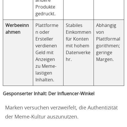
andere
Produkte
gedruckt.
Werbeeinn
Plattforme
Stabiles
Abhängig
ahmen
n oder
Einkommen
von
Ersteller
für Konten
Plattformal
verdienen
mit hohem
gorithmen;
Geld mit
Datenverke
geringe
Anzeigen
hr.
Margen.
zu Meme-
lastigen
Inhalten.
Gesponserter Inhalt: Der Influencer-Winkel
Marken versuchen verzweifelt, die Authentizität
der Meme-Kultur auszunutzen.