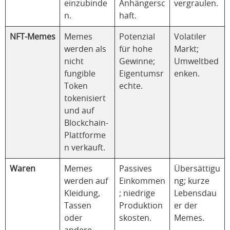
einzubinde
Anhängersc
vergraulen.
n.
haft.
NFT-Memes
Memes
Potenzial
Volatiler
werden als
für hohe
Markt;
nicht
Gewinne;
Umweltbed
fungible
Eigentumsr
enken.
Token
echte.
tokenisiert
und auf
Blockchain-
Plattforme
n verkauft.
Waren
Memes
Passives
Übersättigu
werden auf
Einkommen
ng; kurze
Kleidung,
; niedrige
Lebensdau
Tassen
Produktion
er der
oder
skosten.
Memes.