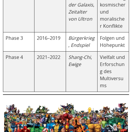
der Galaxis
,
kosmischer
Zeitalter
und
von Ultron
moralische
r Konflikte
Phase 3
2016–2019
Bürgerkrieg
Folgen und
,
Endspiel
Höhepunkt
Phase 4
2021–2022
Shang-Chi
,
Vielfalt und
Ewige
Erforschun
g des
Multiversu
ms