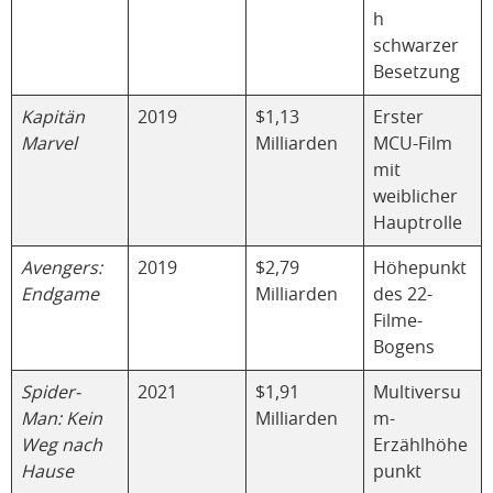
h
schwarzer
Besetzung
Kapitän
2019
$1,13
Erster
Marvel
Milliarden
MCU-Film
mit
weiblicher
Hauptrolle
Avengers:
2019
$2,79
Höhepunkt
Endgame
Milliarden
des 22-
Filme-
Bogens
Spider-
2021
$1,91
Multiversu
Man: Kein
Milliarden
m-
Weg nach
Erzählhöhe
Hause
punkt