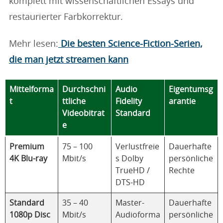
komplett mit wissenschaftlichen Essays und
restaurierter Farbkorrektur.
Mehr lesen:
Die besten Science-Fiction-Serien,
die man jetzt streamen kann
Mittelforma
Durchschni
Audio
Eigentumsg
t
ttliche
Fidelity
arantie
Videobitrat
Standard
e
Premium
75 – 100
Verlustfreie
Dauerhafte
4K Blu-ray
Mbit/s
s Dolby
persönliche
TrueHD /
Rechte
DTS-HD
Standard
35 – 40
Master-
Dauerhafte
1080p Disc
Mbit/s
Audioforma
persönliche