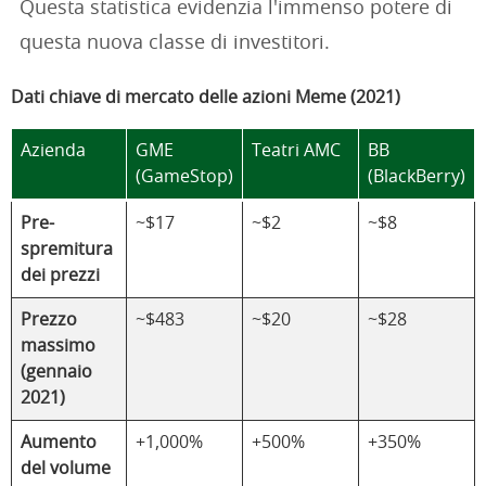
Questa statistica evidenzia l'immenso potere di
questa nuova classe di investitori.
Dati chiave di mercato delle azioni Meme (2021)
Azienda
GME
Teatri AMC
BB
(GameStop)
(BlackBerry)
Pre-
~$17
~$2
~$8
spremitura
dei prezzi
Prezzo
~$483
~$20
~$28
massimo
(gennaio
2021)
Aumento
+1,000%
+500%
+350%
del volume