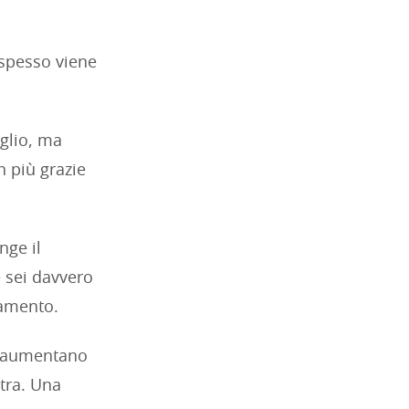
 spesso viene
glio, ma
 più grazie
nge il
e sei davvero
iamento.
vi aumentano
ltra. Una