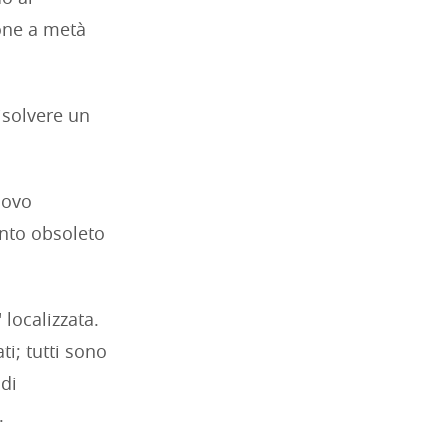
ione a metà
isolvere un
uovo
nto obsoleto
 localizzata.
ti; tutti sono
 di
.