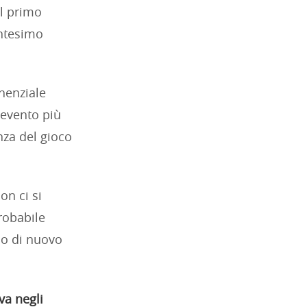
il primo
entesimo
nenziale
l'evento più
nza del gioco
on ci si
robabile
no di nuovo
va negli