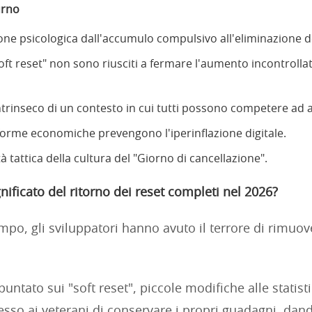
urno
ione psicologica dall'accumulo compulsivo all'eliminazione d
oft reset" non sono riusciti a fermare l'aumento incontrollat
intrinseco di un contesto in cui tutti possono competere ad a
forme economiche prevengono l'iperinflazione digitale.
à tattica della cultura del "Giorno di cancellazione".
gnificato del ritorno dei reset completi nel 2026?
mpo, gli sviluppatori hanno avuto il terrore di rimuov
 puntato sui "soft reset", piccole modifiche alle statis
so ai veterani di conservare i propri guadagni, dand