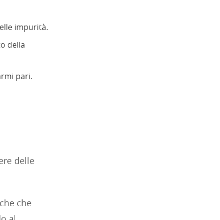
elle impurità.
o della
rmi pari.
ere delle
tiche che
o al