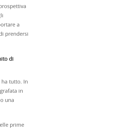
prospettiva
li
portare a
di prendersi
ito di
ha tutto. In
ografata in
do una
elle prime