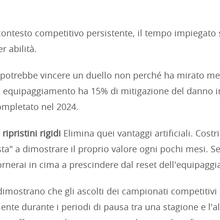
 contesto competitivo persistente, il tempo impiegato
r abilità.
potrebbe vincere un duello non perché ha mirato me
o equipaggiamento ha 15% di mitigazione del danno in
ompletato nel 2024.
ripristini rigidi
Elimina quei vantaggi artificiali. Costri
sta" a dimostrare il proprio valore ogni pochi mesi. S
tornerai in cima a prescindere dal reset dell'equipagg
 dimostrano che gli ascolti dei campionati competiti
nte durante i periodi di pausa tra una stagione e l'a