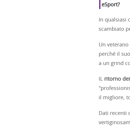
eSport?
In qualsiasi
scambiato pe
Un veterano 
perché il su
a un grind c
IL
ritorno dei 
"professioni
il migliore, 
Dati recenti
vertiginosame