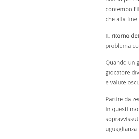
contempo l'il
che alla fine
IL
ritorno dei 
problema com
Quando un gi
giocatore d
e valute osc
Partire da ze
In questi mom
sopravvissuti
uguaglianza 