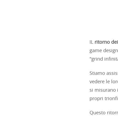
IL
ritorno dei 
game design,
"grind infini
Stiamo assist
vedere le lor
si misurano i
propri trionfi
Questo ritorn