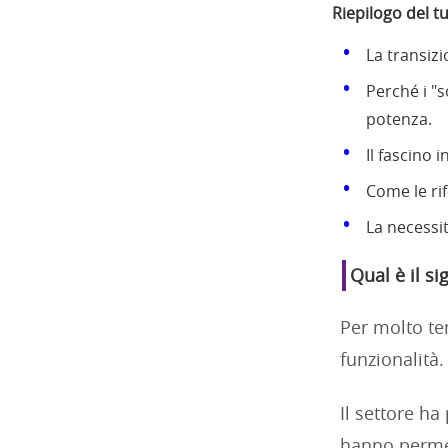
Riepilogo del t
La transiz
Perché i "s
potenza.
Il fascino 
Come le ri
La necessit
Qual è il si
Per molto te
funzionalità.
Il settore ha
hanno permes