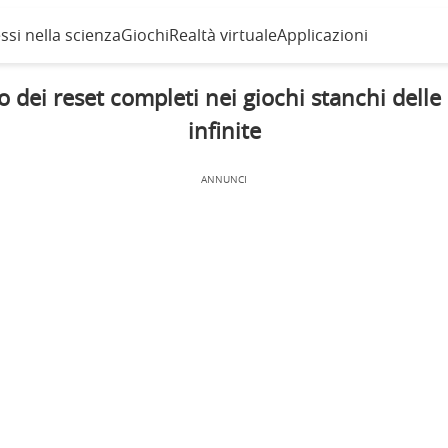
ssi nella scienza
Giochi
Realtà virtuale
Applicazioni
no dei reset completi nei giochi stanchi delle
infinite
ANNUNCI