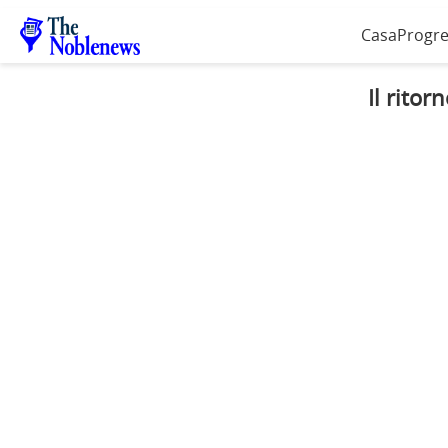
Casa
Progre
Il ritor