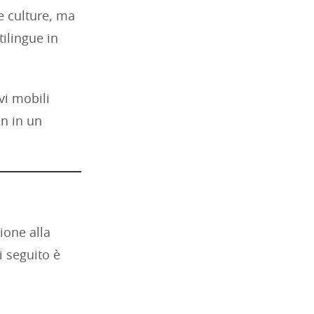
ve culture, ma
ilingue in
vi mobili
on in un
ione alla
i seguito è