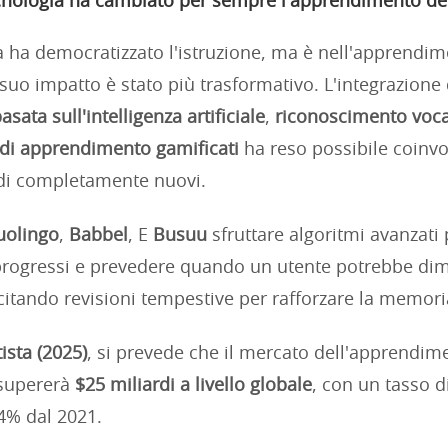
nologia ha cambiato per sempre l'apprendimento del
a ha democratizzato l'istruzione, ma è nell'apprendim
 suo impatto è stato più trasformativo. L'integrazione 
sata sull'intelligenza artificiale
,
riconoscimento voca
di apprendimento gamificati
ha reso possibile coinvo
di completamente nuovi.
uolingo
,
Babbel
, E
Busuu
sfruttare algoritmi avanzati 
 progressi e prevedere quando un utente potrebbe di
ecitando revisioni tempestive per rafforzare la memori
tista (2025)
, si prevede che il mercato dell'apprendime
 supererà
$25 miliardi a livello globale
, con un tasso d
4% dal 2021.