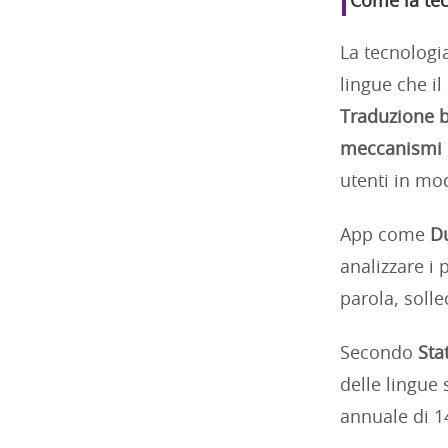
Come la tec
La tecnologi
lingue che il
Traduzione ba
meccanismi 
utenti in mo
App come
D
analizzare i
parola, soll
Secondo
Sta
delle lingue
annuale di 1