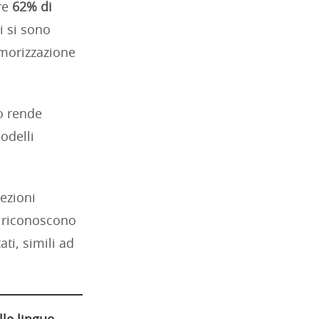
tre
62% di
i si sono
emorizzazione
o rende
odelli
lezioni
, riconoscono
ti, simili ad