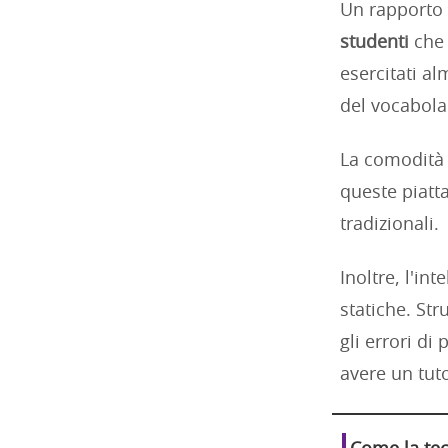
Un rapporto 
studenti
che 
esercitati a
del vocabolar
La comodità
queste piatt
tradizionali.
Inoltre, l'in
statiche. St
gli errori di
avere un tuto