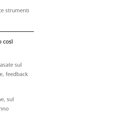
ate strumenti
o così
asate sul
ve, feedback
e, sul
anno