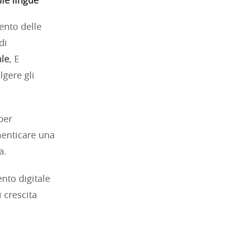
le lingue
ento delle
di
le
, E
lgere gli
per
menticare una
a.
nto digitale
i crescita