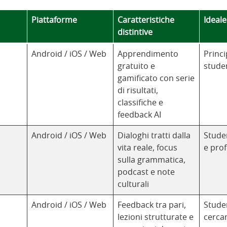
Piattaforme
Caratteristiche
Ideale
distintive
Android / iOS / Web
Apprendimento
Princi
gratuito e
studen
gamificato con serie
di risultati,
classifiche e
feedback AI
Android / iOS / Web
Dialoghi tratti dalla
Stude
vita reale, focus
e prof
sulla grammatica,
podcast e note
culturali
Android / iOS / Web
Feedback tra pari,
Stude
lezioni strutturate e
cercan