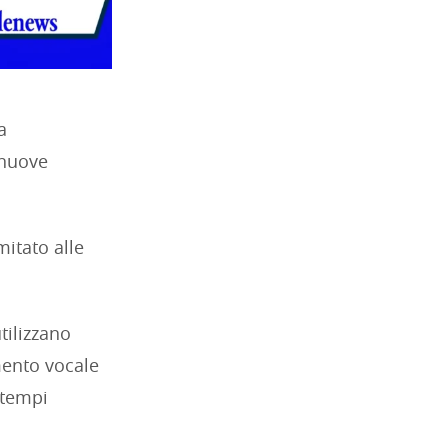
a
 nuove
itato alle
tilizzano
imento vocale
 tempi