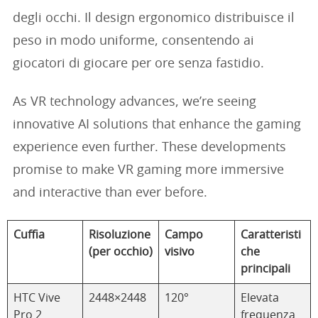
degli occhi. Il design ergonomico distribuisce il
peso in modo uniforme, consentendo ai
giocatori di giocare per ore senza fastidio.
As VR technology advances, we’re seeing
innovative AI solutions that enhance the gaming
experience even further. These developments
promise to make VR gaming more immersive
and interactive than ever before.
Cuffia
Risoluzione
Campo
Caratteristi
(per occhio)
visivo
che
principali
HTC Vive
2448×2448
120°
Elevata
Pro 2
frequenza