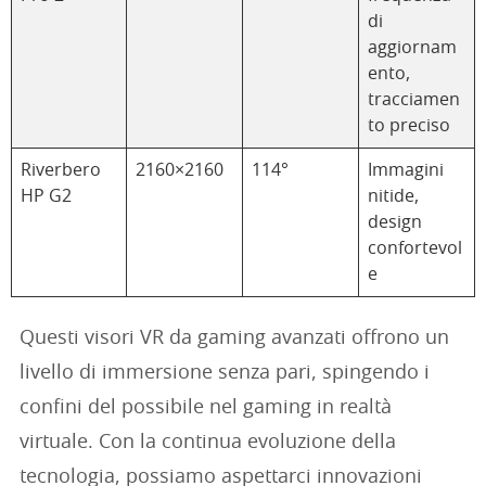
di
aggiornam
ento,
tracciamen
to preciso
Riverbero
2160×2160
114°
Immagini
HP G2
nitide,
design
confortevol
e
Questi visori VR da gaming avanzati offrono un
livello di immersione senza pari, spingendo i
confini del possibile nel gaming in realtà
virtuale. Con la continua evoluzione della
tecnologia, possiamo aspettarci innovazioni