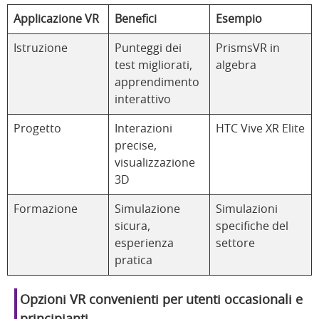
Applicazione VR
Benefici
Esempio
Istruzione
Punteggi dei
PrismsVR in
test migliorati,
algebra
apprendimento
interattivo
Progetto
Interazioni
HTC Vive XR Elite
precise,
visualizzazione
3D
Formazione
Simulazione
Simulazioni
sicura,
specifiche del
esperienza
settore
pratica
Opzioni VR convenienti per utenti occasionali e