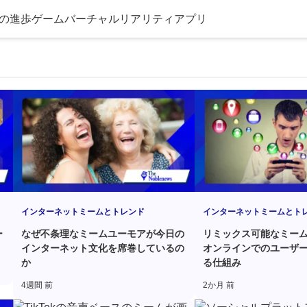
の進歩
ゲーム
バーチャルリアリティ
アプリ
インターネットミームとトレンド
インターネットミームとト
ー
なぜ不条理なミームユーモアが今日の
リミックス可能なミー
インターネット文化を席巻しているの
オンラインでのユーザ
か
る仕組み
4週間 前
2か月 前