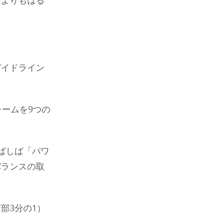
材よりもはる
ガイドライン
ームを9つの
ばしば「パワ
バランスの取
部3分の1）