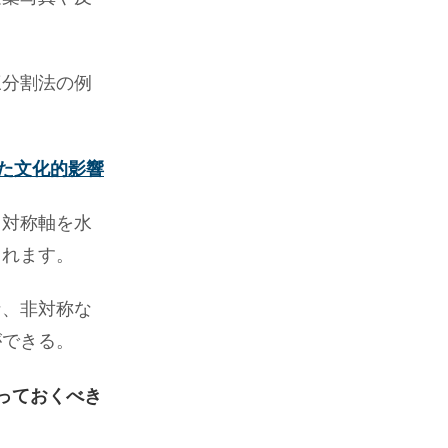
三分割法の例
た文化的影響
。対称軸を水
まれます。
な、非対称な
ができる。
っておくべき