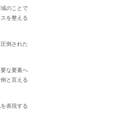
領域のことで
ンスを整える
、圧倒された
重要な要素へ
好例と言える
気を表現する