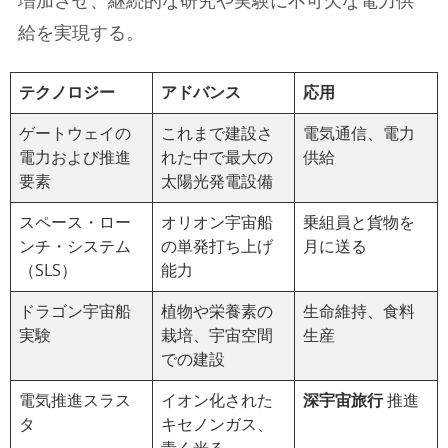
増加させ、継続的な研究や実験に不可欠な電力供
給を実現する。
テクノロジー
アドバンス
応用
ゲートウェイの
これまで建設さ
電気通信、電力
電力および推進
れた中で最大の
供給
要素
太陽光発電設備
スペース・ロー
オリオン宇宙船
乗組員と貨物を
ンチ・システム
の単発打ち上げ
月に送る
（SLS）
能力
ドラゴン宇宙船
植物や栄養素の
生命維持、食料
実験
栽培、宇宙空間
生産
での建設
電気推進スラス
イオン化された
深宇宙旅行
推進
タ
キセノンガス、