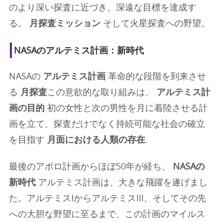
のより深い探査に近づき、深遠な目標を達成す
る。
月探査ミッション
そして火星探査への野望。
NASAのアルテミス計画：新時代
NASAの
アルテミス計画
革命的な段階を到来させ
る
月探査
この意欲的な取り組みは、
アルテミス計
画の目的
初の女性と次の男性を月に着陸させる計
画を立て、探査だけでなく持続可能な社会の確立
を目指す
月面における人類の存在
.
最後のアポロ計画からほぼ50年が経ち、
NASAの
新時代
アルテミス計画は、大きな飛躍を遂げまし
た。アルテミスIからアルテミスIII、そしてその先
への大胆な野望に至るまで、この計画のマイルス