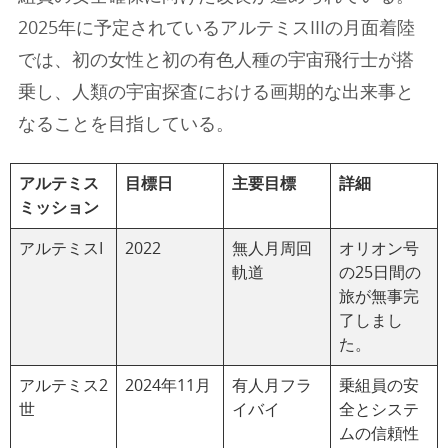
2025年に予定されているアルテミスIIIの月面着陸
では、初の女性と初の有色人種の宇宙飛行士が搭
乗し、人類の宇宙探査における画期的な出来事と
なることを目指している。
アルテミス
目標日
主要目標
詳細
ミッション
アルテミスI
2022
無人月周回
オリオン号
軌道
の25日間の
旅が無事完
了しまし
た。
アルテミス2
2024年11月
有人月フラ
乗組員の安
世
イバイ
全とシステ
ムの信頼性