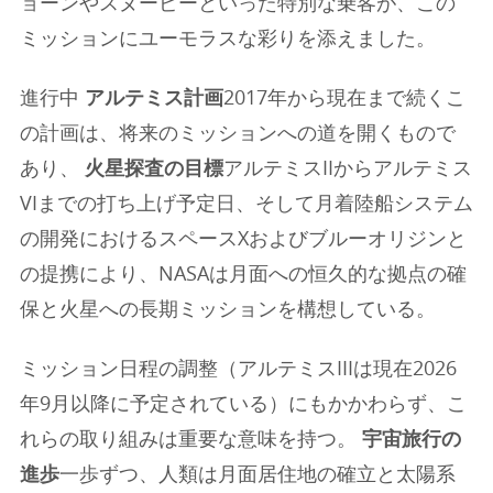
ョーンやスヌーピーといった特別な乗客が、この
ミッションにユーモラスな彩りを添えました。
進行中
アルテミス計画
2017年から現在まで続くこ
の計画は、将来のミッションへの道を開くもので
あり、
火星探査の目標
アルテミスIIからアルテミス
VIまでの打ち上げ予定日、そして月着陸船システム
の開発におけるスペースXおよびブルーオリジンと
の提携により、NASAは月面への恒久的な拠点の確
保と火星への長期ミッションを構想している。
ミッション日程の調整（アルテミスIIIは現在2026
年9月以降に予定されている）にもかかわらず、こ
れらの取り組みは重要な意味を持つ。
宇宙旅行の
進歩
一歩ずつ、人類は月面居住地の確立と太陽系