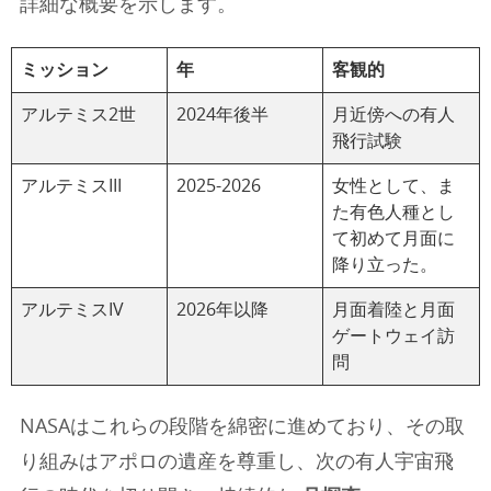
詳細な概要を示します。
ミッション
年
客観的
アルテミス2世
2024年後半
月近傍への有人
飛行試験
アルテミスIII
2025-2026
女性として、ま
た有色人種とし
て初めて月面に
降り立った。
アルテミスIV
2026年以降
月面着陸と月面
ゲートウェイ訪
問
NASAはこれらの段階を綿密に進めており、その取
り組みはアポロの遺産を尊重し、次の有人宇宙飛