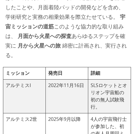
したことや、月面着陸パッドの開発などを含め、
学術研究と実務の相乗効果を際立たせている。
宇
宙ミッションの道筋
このような協力的な取り組み
は、
月面から火星への探査
あらゆるステップを確
実に
月から火星への旅
綿密に計画され、実行され
る。
ミッション
発売日
詳細
アルテミスI
2022年11月16日
SLSロケットとオ
リオン宇宙船の
初の無人試験飛
行。
アルテミス2世
2025年9月以降
4人の宇宙飛行士
が参加した、初
の有人月周回ミ