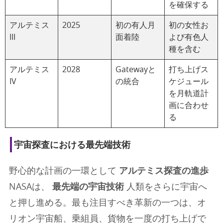
を確保する
アルテミス
2025
初の有人月
初の女性お
III
面着陸
よび有色人
種を含む
アルテミス
2028
Gatewayと
打ち上げス
IV
の統合
ケジュール
を月軌道計
画に合わせ
る
宇宙探査における最先端技術
野心的な計画の一環として
アルテミス探査の進歩
NASAは、
最先端の宇宙技術
人類をさらに宇宙へ
と押し進める。最も注目すべき革新の一つは、オ
リオン宇宙船、乗組員、貨物を一度の打ち上げで