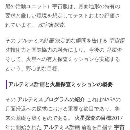
船外活動ユニット）宇宙服は、月面地形の特有の
要求と厳しい環境を想定してテストおよび評価さ
れています。
深宇宙探査
.
その
アルテミス計画
決定的な瞬間を告げる
宇宙探
査
技術力と国際協力の融合により、今後の
月探査
そして、火星への有人探査ミッションを実施する
という、野心的な目標。
アルテミス計画と火星探査ミッションの概要
その
アルテミスプログラムの紹介
これはNASAの
月面帰還への探求における重要な節目であり、将
来の基礎を築くものである。
火星探査の目標
2017
年に開始された
アルテミス計画
前進を目指す
宇宙