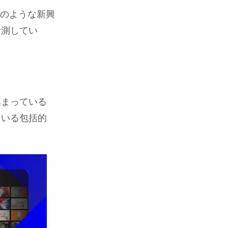
kのような新興
予測してい
集まっている
ている包括的