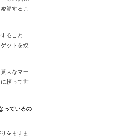
に凌駕するこ
携すること
ーゲットを絞
は莫大なマー
いに頼って世
なっているの
がりをますま