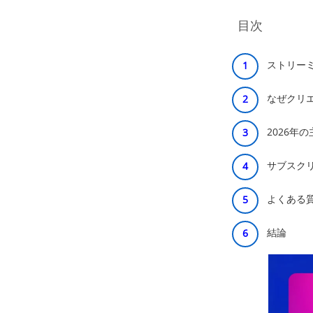
目次
ストリー
なぜクリ
2026年
サブスク
よくある
結論