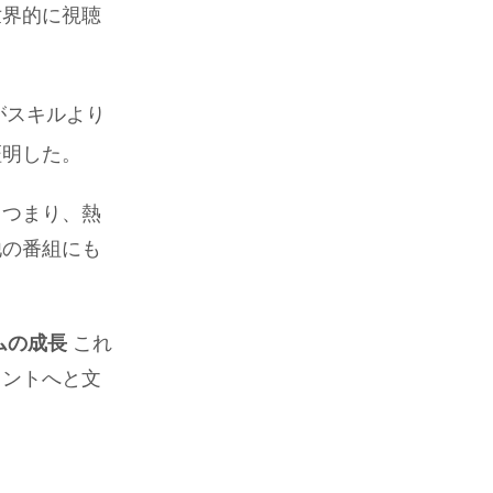
世界的に視聴
がスキルより
証明した。
。つまり、熱
他の番組にも
ムの成長
これ
メントへと文