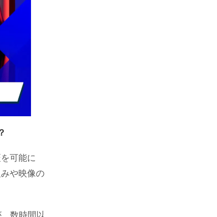
？
証を可能に
組みや映像の
が、数時間以