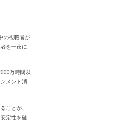
中の視聴者が
聴者を一夜に
000万時間以
インメント消
することが、
的安定性を確