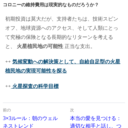
コロニーの維持費用は現実的なものだろうか？
初期投資は莫大だが、支持者たちは、技術スピン
オフ、地球資源へのアクセス、そして人類にとっ
て究極の保険となる長期的なリターンを考える
と、
火星植民地の可能性
正当な支出。
++
気候変動への解決策として、自給自足型の火星
植民地の実現可能性を探る
++
火星探査の科学目標
前の
次
3×3ルール：朝のウェル
本当の愛を見つける：
ネストレンド
適切な相手と話し、つ