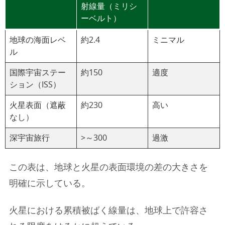
射線量（ミリシ
ーベルト）
地球の海面レベ
約2.4
ミニマル
ル
国際宇宙ステー
約150
適度
ション（ISS）
火星表面（遮蔽
約230
高い
なし）
深宇宙旅行
>～300
過激
この表は、地球と火星の表面環境の差の大きさを
明確に示している。
火星における累積被ばく線量は、地球上で許容さ