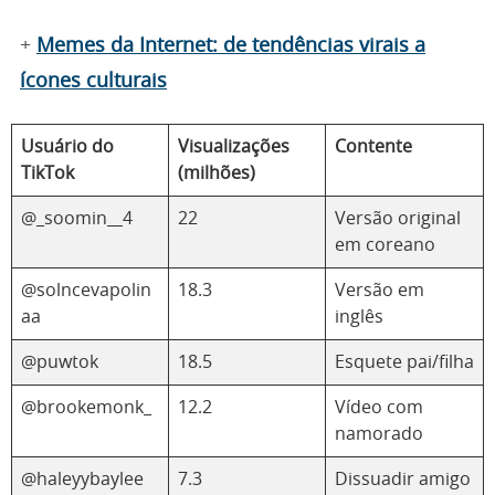
+
Memes da Internet: de tendências virais a
ícones culturais
Usuário do
Visualizações
Contente
TikTok
(milhões)
@_soomin__4
22
Versão original
em coreano
@solncevapolin
18.3
Versão em
aa
inglês
@puwtok
18.5
Esquete pai/filha
@brookemonk_
12.2
Vídeo com
namorado
@haleyybaylee
7.3
Dissuadir amigo