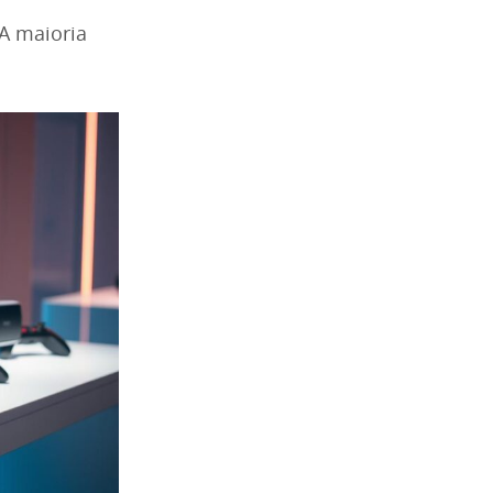
A maioria
.