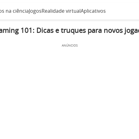
s na ciência
Jogos
Realidade virtual
Aplicativos
aming 101: Dicas e truques para novos joga
ANÚNCIOS