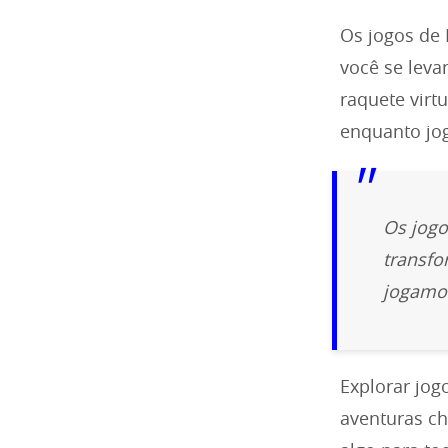
Os jogos de
você se leva
raquete virt
enquanto jo
Os jogo
transf
jogamo
Explorar jog
aventuras ch