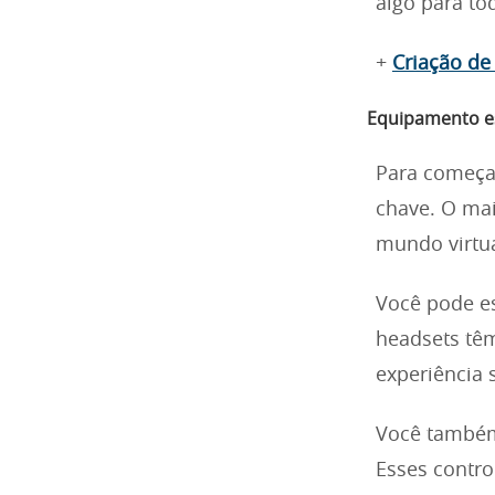
algo para tod
+
Criação de
Equipamento es
Para começa
chave. O ma
mundo virtua
Você pode es
headsets têm
experiência 
Você també
Esses contr