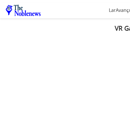
Lar
Avanço
VR G