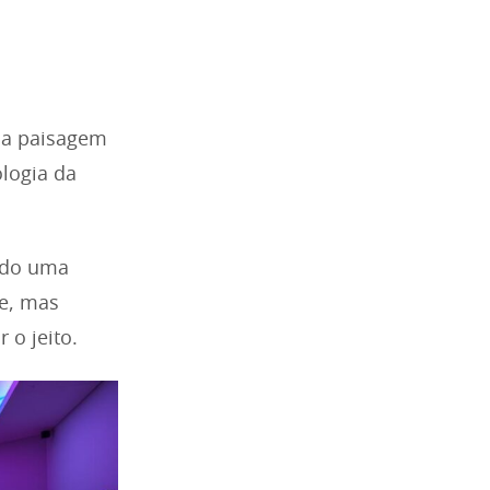
 na paisagem
ologia da
ndo uma
e, mas
 o jeito.