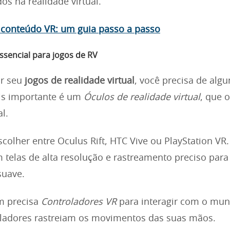
os na realidade virtual.
 conteúdo VR: um guia passo a passo
sencial para jogos de RV
r seu
jogos de realidade virtual
, você precisa de algu
is importante é um
Óculos de realidade virtual
, que o
l.
colher entre Oculus Rift, HTC Vive ou PlayStation VR.
 telas de alta resolução e rastreamento preciso par
suave.
m precisa
Controladores VR
para interagir com o mund
oladores rastreiam os movimentos das suas mãos.