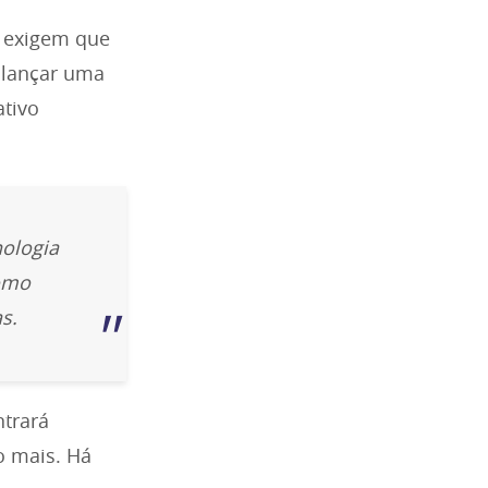
 exigem que
balançar uma
ativo
ologia
como
s.
ntrará
o mais. Há