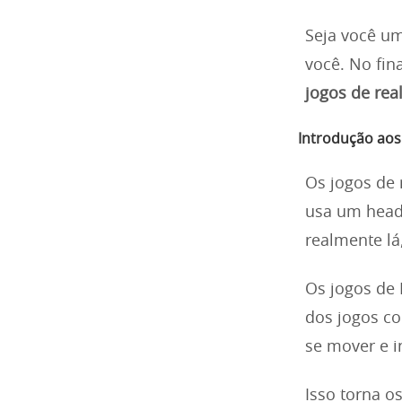
Seja você um
você. No fin
jogos de real
Introdução aos 
Os jogos de 
usa um heads
realmente lá
Os jogos de 
dos jogos co
se mover e i
Isso torna o