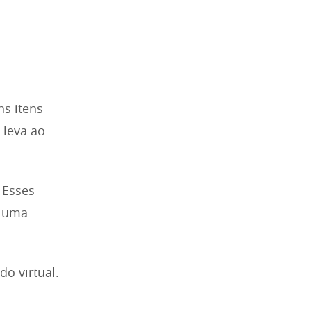
ns itens-
 leva ao
 Esses
a uma
o virtual.