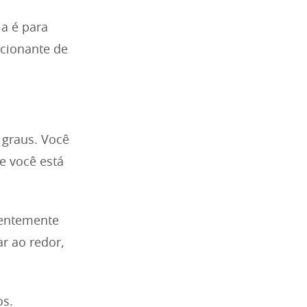
a é para
ocionante de
 graus. Você
e você está
rentemente
r ao redor,
os.