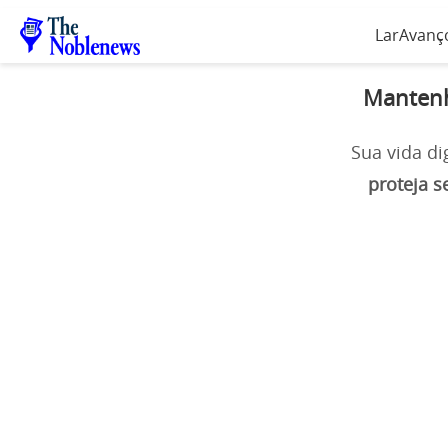
Lar
Avanço
Mantenh
Sua vida di
proteja s