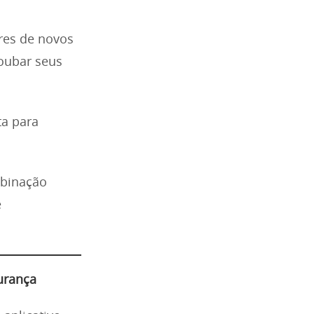
res de novos
roubar seus
ta para
binação
e
urança