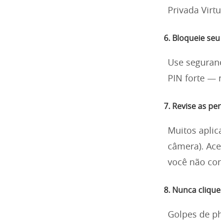
Privada Virtu
6. Bloqueie se
Use seguranç
PIN forte — 
7. Revise as pe
Muitos aplic
câmera). Ace
você não con
8. Nunca clique
Golpes de p