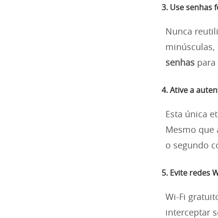
3. Use senhas f
Nunca reutil
minúsculas,
senhas
para 
4. Ative a aute
Esta única e
Mesmo que a
o segundo có
5. Evite redes W
Wi-Fi gratui
interceptar 