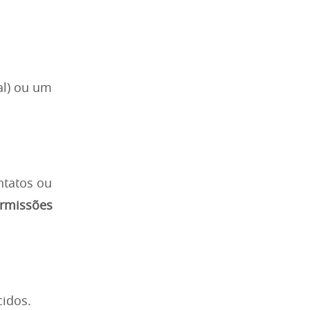
al) ou um
ntatos ou
ermissões
idos.