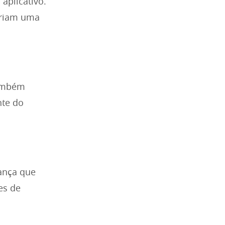
aplicativo.
 criam uma
também
nte do
ança que
es de