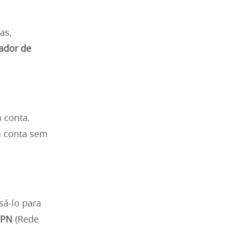
as,
ador de
 conta.
a conta sem
sá-lo para
VPN
(Rede