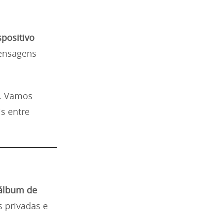
positivo
mensagens
a. Vamos
is entre
 álbum de
 privadas e