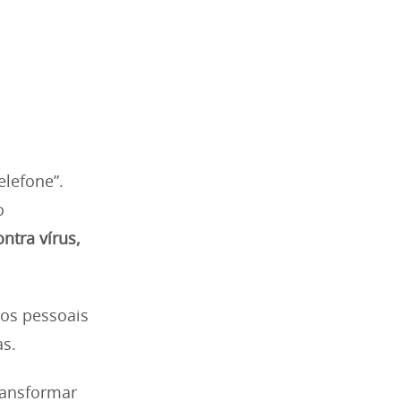
elefone”.
o
ntra vírus,
dos pessoais
as.
ransformar