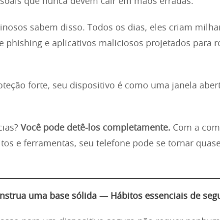
ssoais que nunca devem cair em mãos erradas.
inosos sabem disso. Todos os dias, eles criam milha
 de phishing e aplicativos maliciosos projetados para 
eção forte, seu dispositivo é como uma janela aber
cias?
Você pode detê-los completamente.
Com a com
itos e ferramentas, seu telefone pode se tornar quas
onstrua uma base sólida — Hábitos essenciais de seg