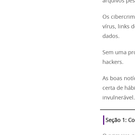
arquivos pe
Os cibercrim
vírus, links
dados.
Sem uma prot
hackers.
As boas notí
certa de háb
invulnerável.
Seção 1: C