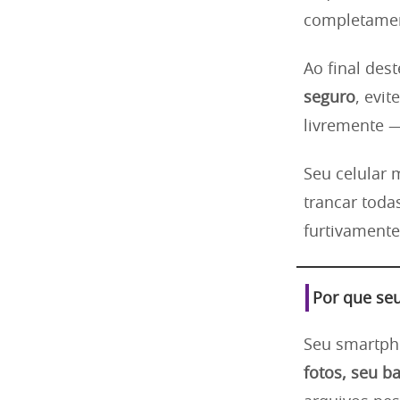
completament
Ao final des
seguro
, evi
livremente 
Seu celular
trancar toda
furtivamente
Por que seu
Seu smartph
fotos, seu b