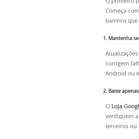
O primeiro p
Começa co
barreira que
1. Mantenha se
Atualizaçõe
corrigem fal
Android ou i
2. Baixe apenas 
O
Loja Googl
verifiquem a 
terceiros ou 