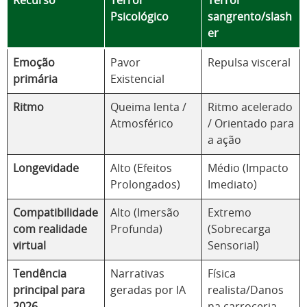
Recurso
Terror
Terror
Psicológico
sangrento/slash
er
Emoção
Pavor
Repulsa visceral
primária
Existencial
Ritmo
Queima lenta /
Ritmo acelerado
Atmosférico
/ Orientado para
a ação
Longevidade
Alto (Efeitos
Médio (Impacto
Prolongados)
Imediato)
Compatibilidade
Alto (Imersão
Extremo
com realidade
Profunda)
(Sobrecarga
virtual
Sensorial)
Tendência
Narrativas
Física
principal para
geradas por IA
realista/Danos