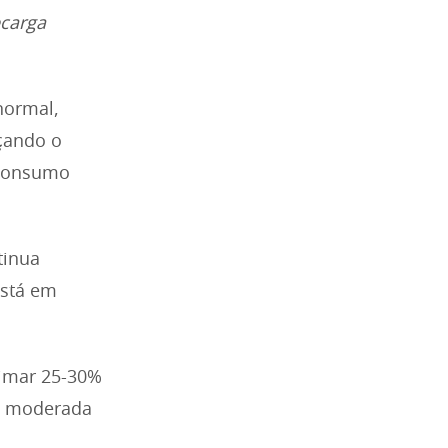
carga
 normal,
rçando o
 Consumo
tinua
está em
eimar 25-30%
de moderada