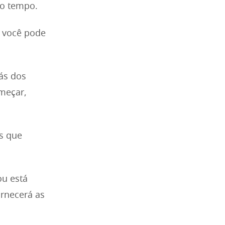
do tempo.
o você pode
ás dos
omeçar,
s que
ou está
rnecerá as