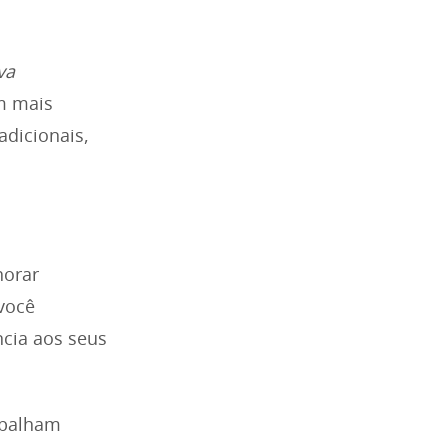
va
m mais
adicionais,
horar
 você
ncia aos seus
abalham