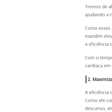
Treinos de a
ajudando a m
Como esses 
mantêm elev
a eficiência
Com o tempo,
cardíaca em
2.
Maximiza
A eficiência
Como ele com
descanso, e