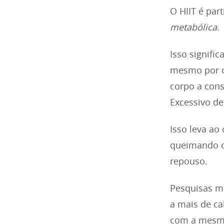
O HIIT é par
metabólica
.
Isso signifi
mesmo por cu
corpo a con
Excessivo de
Isso leva ao
queimando c
repouso.
Pesquisas m
a mais de c
com a mesm