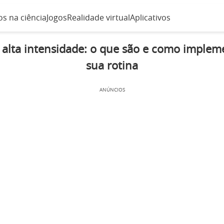
s na ciência
Jogos
Realidade virtual
Aplicativos
 alta intensidade: o que são e como implem
sua rotina
ANÚNCIOS