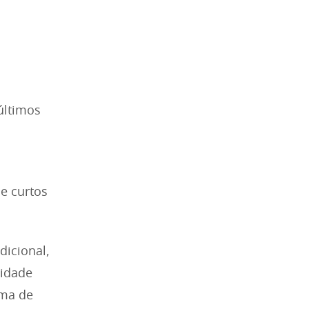
últimos
s
 e curtos
dicional,
sidade
ima de