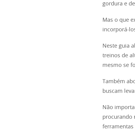
gordura e de
Mas o que ex
incorporá-lo
Neste guia a
treinos de a
mesmo se for
Também abor
buscam leva
Não importa 
procurando m
ferramentas 