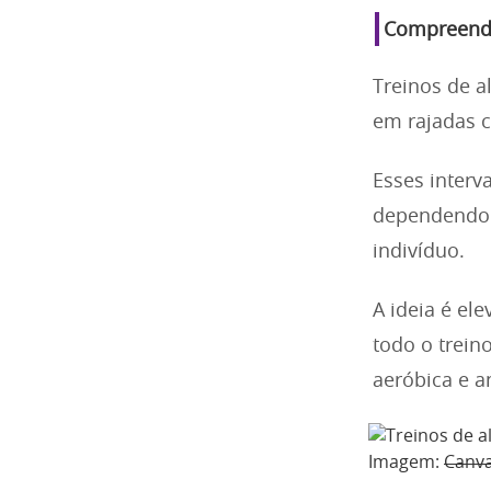
Compreende
Treinos de a
em rajadas c
Esses interv
dependendo d
indivíduo.
A ideia é el
todo o trein
aeróbica e a
Imagem:
Canv