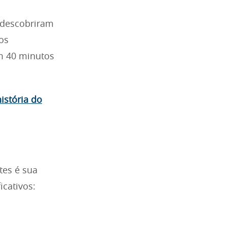
descobriram
os
m 40 minutos
istória do
tes é sua
icativos: