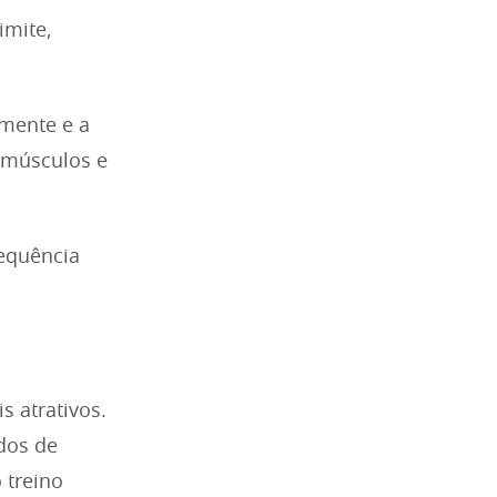
imite,
mente e a
 músculos e
requência
s atrativos.
dos de
 treino