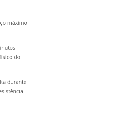
orço máximo
inutos,
ísico do
lta durante
esistência