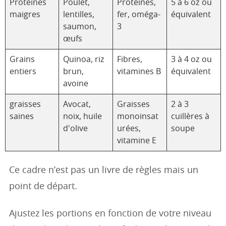
Protéines
Poulet,
Protéines,
5 à 6 oz ou
maigres
lentilles,
fer, oméga-
équivalent
saumon,
3
œufs
Grains
Quinoa, riz
Fibres,
3 à 4 oz ou
entiers
brun,
vitamines B
équivalent
avoine
graisses
Avocat,
Graisses
2 à 3
saines
noix, huile
monoinsat
cuillères à
d'olive
urées,
soupe
vitamine E
Ce cadre n’est pas un livre de règles mais un
point de départ.
Ajustez les portions en fonction de votre niveau