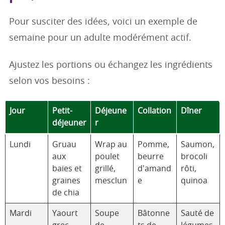
Pour susciter des idées, voici un exemple de
semaine pour un adulte modérément actif.
Ajustez les portions ou échangez les ingrédients
selon vos besoins :
Jour
Petit-
Déjeune
Collation
Dîner
déjeuner
r
Lundi
Gruau
Wrap au
Pomme,
Saumon,
aux
poulet
beurre
brocoli
baies et
grillé,
d'amand
rôti,
graines
mesclun
e
quinoa
de chia
Mardi
Yaourt
Soupe
Bâtonne
Sauté de