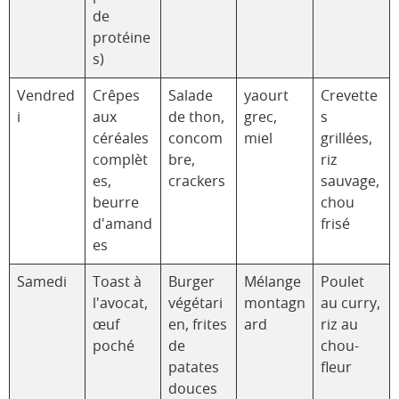
de
protéine
s)
Vendred
Crêpes
Salade
yaourt
Crevette
i
aux
de thon,
grec,
s
céréales
concom
miel
grillées,
complèt
bre,
riz
es,
crackers
sauvage,
beurre
chou
d'amand
frisé
es
Samedi
Toast à
Burger
Mélange
Poulet
l'avocat,
végétari
montagn
au curry,
œuf
en, frites
ard
riz au
poché
de
chou-
patates
fleur
douces