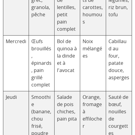
grec,
de
ts de
légumes,
granola,
lentilles,
carottes,
riz brun,
pêche
petit
houmou
tofu
pain
s
complet
Mercredi
Œufs
Bol de
Noix
Cabillau
brouillés
quinoa à
mélangé
d au
,
la dinde
es
four,
épinards
et à
patate
, pain
l'avocat
douce,
grillé
asperges
complet
Jeudi
Smoothi
Salade
Orange,
Sauté de
e
de pois
fromage
bœuf,
(banane,
chiches,
à
nouilles
chou
pain pita
effiloche
de
frisé,
r
courgett
poudre
es