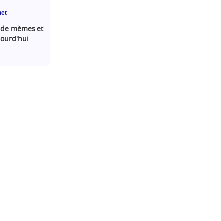
net
s de mèmes et
ujourd'hui