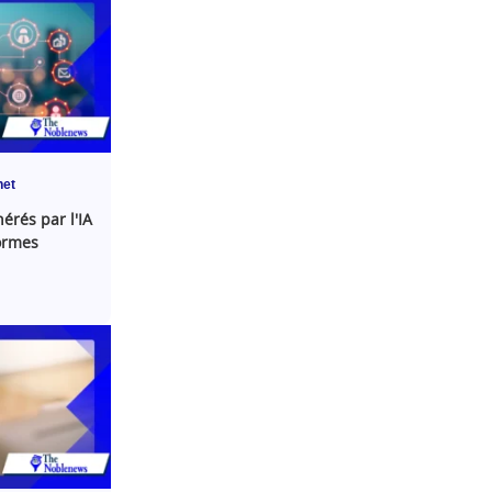
net
érés par l'IA
ormes