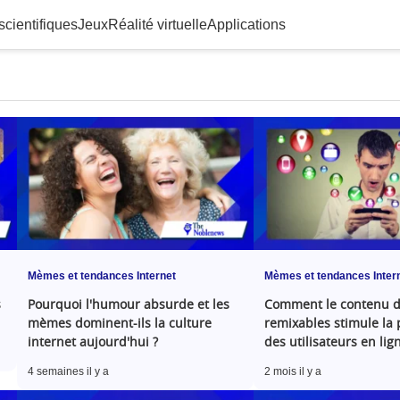
scientifiques
Jeux
Réalité virtuelle
Applications
Mèmes et tendances Internet
Mèmes et tendances Inter
s
Pourquoi l'humour absurde et les
Comment le contenu 
mèmes dominent-ils la culture
remixables stimule la 
internet aujourd'hui ?
des utilisateurs en lig
4 semaines il y a
2 mois il y a