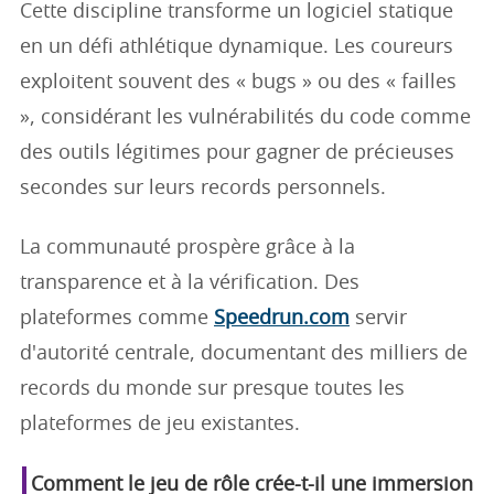
Cette discipline transforme un logiciel statique
en un défi athlétique dynamique. Les coureurs
exploitent souvent des « bugs » ou des « failles
», considérant les vulnérabilités du code comme
des outils légitimes pour gagner de précieuses
secondes sur leurs records personnels.
La communauté prospère grâce à la
transparence et à la vérification. Des
plateformes comme
Speedrun.com
servir
d'autorité centrale, documentant des milliers de
records du monde sur presque toutes les
plateformes de jeu existantes.
Comment le jeu de rôle crée-t-il une immersion