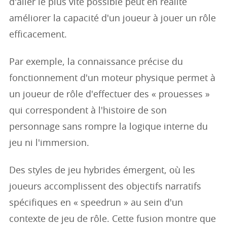
d'aller le plus vite possible peut en réalité
améliorer la capacité d'un joueur à jouer un rôle
efficacement.
Par exemple, la connaissance précise du
fonctionnement d'un moteur physique permet à
un joueur de rôle d'effectuer des « prouesses »
qui correspondent à l'histoire de son
personnage sans rompre la logique interne du
jeu ni l'immersion.
Des styles de jeu hybrides émergent, où les
joueurs accomplissent des objectifs narratifs
spécifiques en « speedrun » au sein d'un
contexte de jeu de rôle. Cette fusion montre que