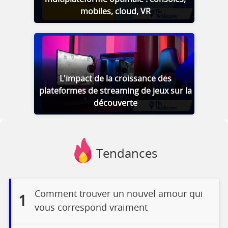
mobiles, cloud, VR
L'impact de la croissance des
plateformes de streaming de jeux sur la
découverte
Tendances
Comment trouver un nouvel amour qui
1
vous correspond vraiment