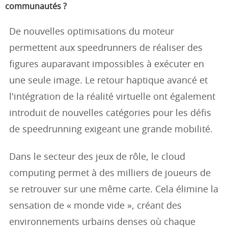
communautés ?
De nouvelles optimisations du moteur
permettent aux speedrunners de réaliser des
figures auparavant impossibles à exécuter en
une seule image. Le retour haptique avancé et
l'intégration de la réalité virtuelle ont également
introduit de nouvelles catégories pour les défis
de speedrunning exigeant une grande mobilité.
Dans le secteur des jeux de rôle, le cloud
computing permet à des milliers de joueurs de
se retrouver sur une même carte. Cela élimine la
sensation de « monde vide », créant des
environnements urbains denses où chaque