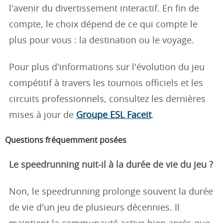
l'avenir du divertissement interactif. En fin de
compte, le choix dépend de ce qui compte le
plus pour vous : la destination ou le voyage.
Pour plus d'informations sur l'évolution du jeu
compétitif à travers les tournois officiels et les
circuits professionnels, consultez les dernières
mises à jour de
Groupe ESL Faceit
.
Questions fréquemment posées
Le speedrunning nuit-il à la durée de vie du jeu ?
Non, le speedrunning prolonge souvent la durée
de vie d'un jeu de plusieurs décennies. Il