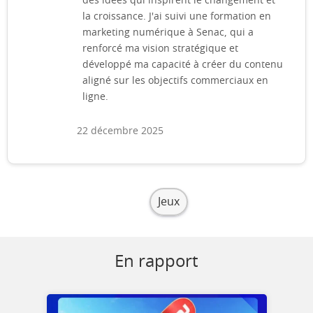
des idées qui inspirent le changement et
la croissance. J'ai suivi une formation en
marketing numérique à Senac, qui a
renforcé ma vision stratégique et
développé ma capacité à créer du contenu
aligné sur les objectifs commerciaux en
ligne.
22 décembre 2025
Jeux
En rapport