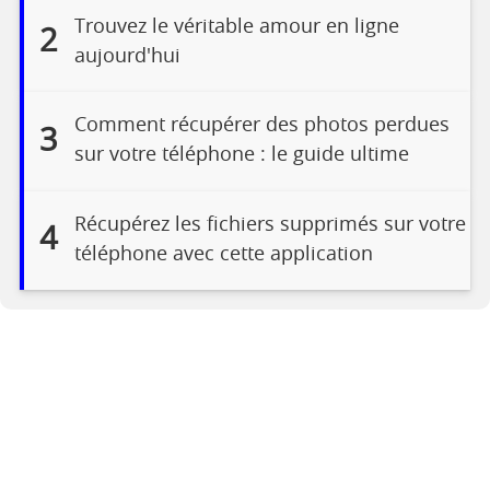
Trouvez le véritable amour en ligne
2
aujourd'hui
Comment récupérer des photos perdues
3
sur votre téléphone : le guide ultime
Récupérez les fichiers supprimés sur votre
4
téléphone avec cette application