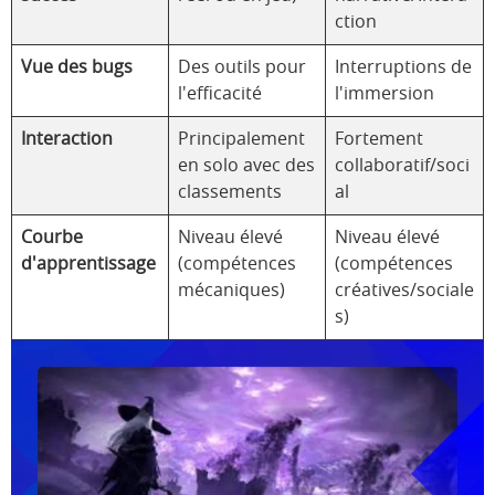
ction
Vue des bugs
Des outils pour
Interruptions de
l'efficacité
l'immersion
Interaction
Principalement
Fortement
en solo avec des
collaboratif/soci
classements
al
Courbe
Niveau élevé
Niveau élevé
d'apprentissage
(compétences
(compétences
mécaniques)
créatives/sociale
s)