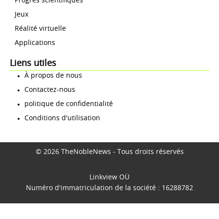
Progrès scientifiques
Jeux
Réalité virtuelle
Applications
Liens utiles
À propos de nous
Contactez-nous
politique de confidentialité
Conditions d'utilisation
© 2026 TheNobleNews - Tous droits réservés
Linkview OÜ
Numéro d'immatriculation de la société : 16288782