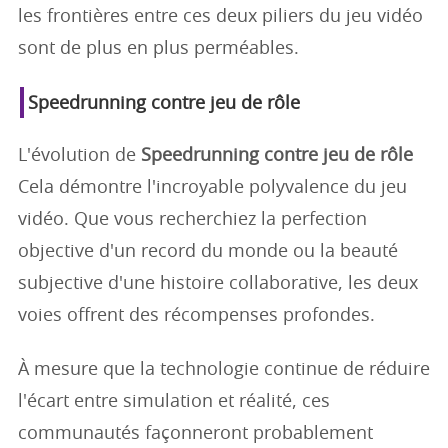
les frontières entre ces deux piliers du jeu vidéo
sont de plus en plus perméables.
Speedrunning contre jeu de rôle
L'évolution de
Speedrunning contre jeu de rôle
Cela démontre l'incroyable polyvalence du jeu
vidéo. Que vous recherchiez la perfection
objective d'un record du monde ou la beauté
subjective d'une histoire collaborative, les deux
voies offrent des récompenses profondes.
À mesure que la technologie continue de réduire
l'écart entre simulation et réalité, ces
communautés façonneront probablement