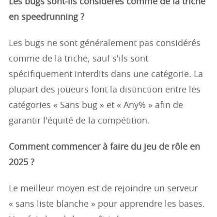
Les bugs sont-ils considérés comme de la triche
en speedrunning ?
Les bugs ne sont généralement pas considérés
comme de la triche, sauf s'ils sont
spécifiquement interdits dans une catégorie. La
plupart des joueurs font la distinction entre les
catégories « Sans bug » et « Any% » afin de
garantir l'équité de la compétition.
Comment commencer à faire du jeu de rôle en
2025 ?
Le meilleur moyen est de rejoindre un serveur
« sans liste blanche » pour apprendre les bases.