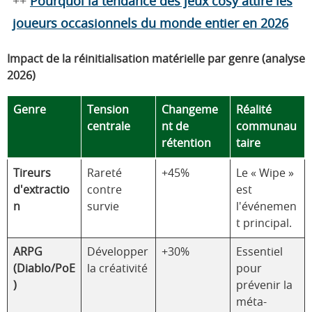
++
Pourquoi la tendance des jeux cosy attire les
joueurs occasionnels du monde entier en 2026
Impact de la réinitialisation matérielle par genre (analyse
2026)
Genre
Tension
Changeme
Réalité
centrale
nt de
communau
rétention
taire
Tireurs
Rareté
+45%
Le « Wipe »
d'extractio
contre
est
n
survie
l'événemen
t principal.
ARPG
Développer
+30%
Essentiel
(Diablo/PoE
la créativité
pour
)
prévenir la
méta-