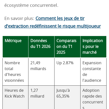
écosystème concurrentiel.
En savoir plus:
Comment les jeux de tir
d'extraction redéfinissent le risque multijoueur
Métrique
Données
Comparais
Implication
du T1 2026
on du T1
s pour le
2025
marché
Nombre
21,49
Up 2.87%
Expansion
total
milliards
constante
d'heures
de
visionnées
l'audience
Heures de
1,27
Jusqu'à
Adoption
Kick Watch
milliard
65,35%
rapide des
concurrent
s