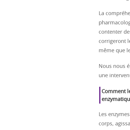
La compréhe
pharmacologu
contenter de
corrigeront 
même que le
Nous nous él
une interven
Comment les
enzymatique
Les enzymes 
corps, agiss