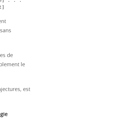
] . . . 
ent
 sans
ues de
ablement le
ectures, est
ogie