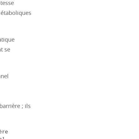
itesse
métaboliques
atique
at se
nnel
arrière ; ils
re 