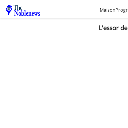
Maison
Progr
L'essor d