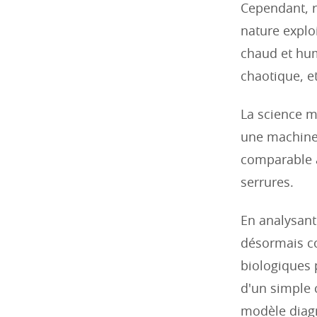
Cependant,
nature explo
chaud et hum
chaotique, e
La science m
une machine 
comparable à 
serrures.
En analysan
désormais co
biologiques p
d'un simple 
modèle diag