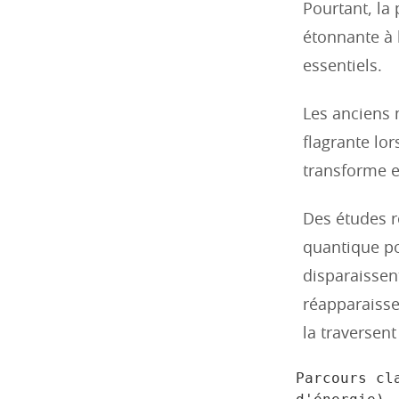
Pourtant, la
étonnante à 
essentiels.
Les anciens
flagrante lor
transforme en
Des études r
quantique po
disparaissent
réapparaissen
la traversen
Parcours cl