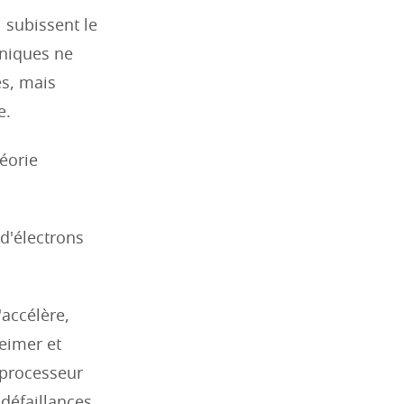
 subissent le
oniques ne
es, mais
e.
éorie
d'électrons
'accélère,
eimer et
 processeur
défaillances