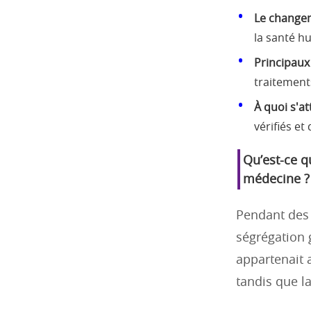
Le change
la santé h
Principaux
traitement
À quoi s'at
vérifiés et
Qu’est-ce q
médecine ?
Pendant des 
ségrégation 
appartenait 
tandis que l