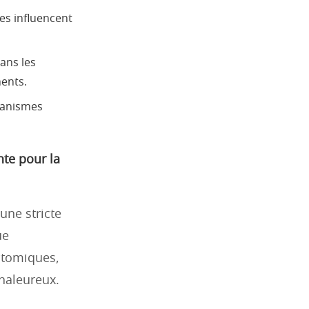
s influencent
ans les
ments.
canismes
nte pour la
une stricte
ue
batomiques,
haleureux.