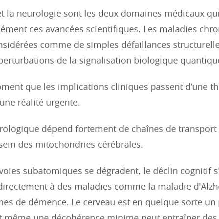
et la neurologie sont les deux domaines médicaux qui
ément ces avancées scientifiques. Les maladies chr
nsidérées comme de simples défaillances structurell
rturbations de la signalisation biologique quantiqu
oment que les implications cliniques passent d’une th
une réalité urgente.
rologique dépend fortement de chaînes de transport 
 sein des mitochondries cérébrales.
voies subatomiques se dégradent, le déclin cognitif s
directement à des maladies comme la maladie d'Alzh
mes de démence. Le cerveau est en quelque sorte un
et même une décohérence minime peut entraîner des 