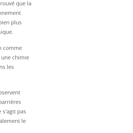
prouvé que la
ronnement
bien plus
sique.
ain comme
 une chimie
ns les
bservent
barrières
 s'agit pas
alement le