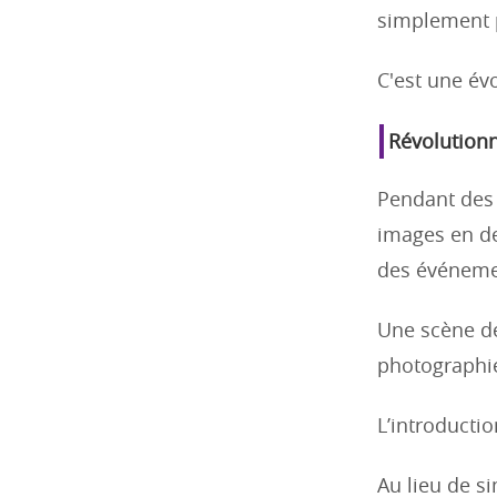
simplement p
C'est une évo
Révolutionn
Pendant des 
images en de
des événeme
Une scène de
photographie
L’introducti
Au lieu de s