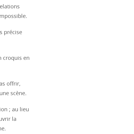
elations
impossible.
s précise
n croquis en
s offrir,
'une scène.
on ; au lieu
vrir la
ne.