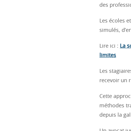
des professi
Les écoles e
simulés, d’e
Lire ici :
La s
limites
Les stagiair
recevoir un 
Cette approc
méthodes tra
depuis la gal