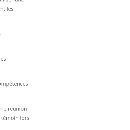
tiliser une
nt les
s
ces
compétences
une réunion
 témoin lors