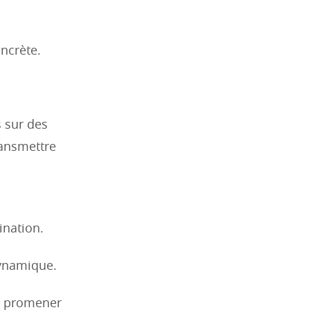
oncrète.
 sur des
ransmettre
ination.
dynamique.
se promener