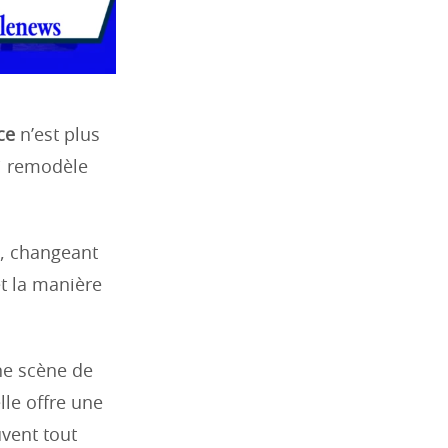
ce
n’est plus
ui remodèle
é, changeant
t la manière
ne scène de
lle offre une
uvent tout