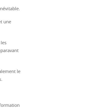
inévitable.
t une
 les
auparavant
alement le
s.
 formation