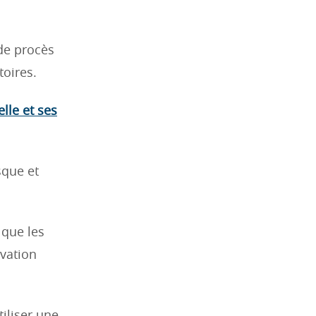
 de procès
toires.
lle et ses
sque et
 que les
vation