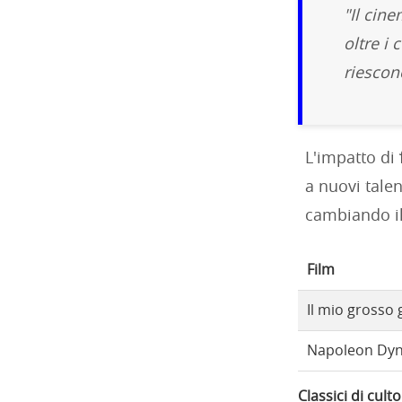
"Il cin
oltre i
riescon
L'impatto di
a nuovi tale
cambiando il
Film
Il mio grosso
Napoleon Dy
Classici di cult