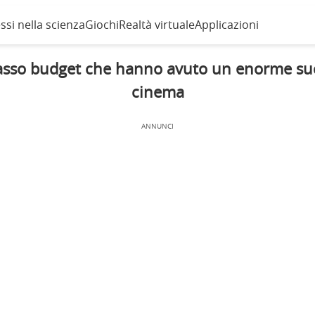
ssi nella scienza
Giochi
Realtà virtuale
Applicazioni
asso budget che hanno avuto un enorme su
cinema
ANNUNCI