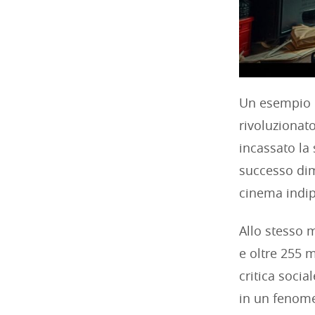
Un esempio l
rivoluzionato
incassato la 
successo dim
cinema indip
Allo stesso m
e oltre 255 m
critica soci
in un fenome