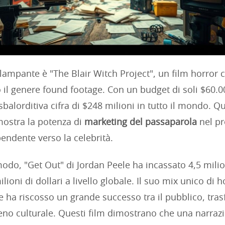
ampante è "The Blair Witch Project", un film horror 
 il genere found footage. Con un budget di soli $60.00
sbalorditiva cifra di $248 milioni in tutto il mondo. Q
ostra la potenza di
marketing del passaparola
nel pr
endente verso la celebrità.
odo, "Get Out" di Jordan Peele ha incassato 4,5 milion
ilioni di dollari a livello globale. Il suo mix unico di h
ale ha riscosso un grande successo tra il pubblico, tr
no culturale. Questi film dimostrano che una narraz