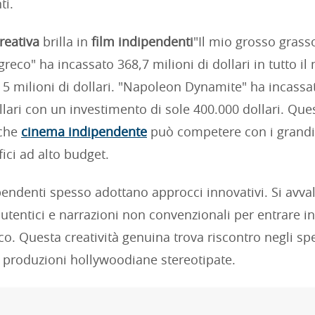
ti.
reativa
brilla in
film indipendenti
"Il mio grosso grass
reco" ha incassato 368,7 milioni di dollari in tutto i
 5 milioni di dollari. "Napoleon Dynamite" ha incassa
llari con un investimento di sole 400.000 dollari. Que
 che
cinema indipendente
può competere con i grandi
ici ad alto budget.
ipendenti spesso adottano approcci innovativi. Si avva
utentici e narrazioni non convenzionali per entrare in
co. Questa creatività genuina trova riscontro negli spe
e produzioni hollywoodiane stereotipate.