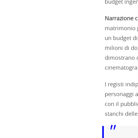
budget ingen
Narrazione c
matrimonio g
un budget di
milioni di do
dimostrano
cinematograf
I registi ind
personaggi a
con il pubbli
stanchi dell