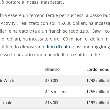
ò portare a incassi inaspettati.
bra essere un terreno fertile per successi a basso bu
ctivity", realizzato con soli 15.000 dollari, ha incass
llari e ha dato vita a un franchise redditizio. "Saw", 
 di dollari, ha incassato oltre 100 milioni di dollari in 
ti film lo dimostrano.
film di culto
possono raggiung
sso finanziario mantenendo il loro spirito indie.
Bilancio
Lordo mondi
air Witch
$60,000
$248 milioni
$4,5 milioni
$255 milioni
normale
$15,000
$193 milioni