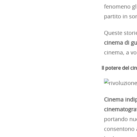
fenomeno glo
partito in so
Queste stori
cinema di gu
cinema, a vo
Il potere del c
Cinema indi
cinematogra
portando nu
consentono a