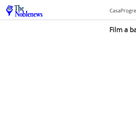
Casa
Progre
Film a b