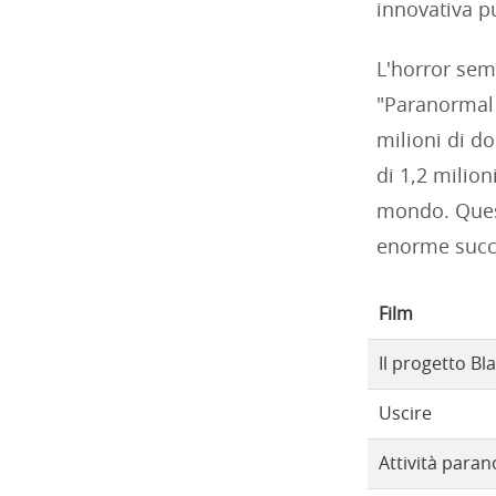
innovativa pu
L'horror sem
"Paranormal A
milioni di do
di 1,2 milioni
mondo. Ques
enorme succe
Film
Il progetto Bl
Uscire
Attività para