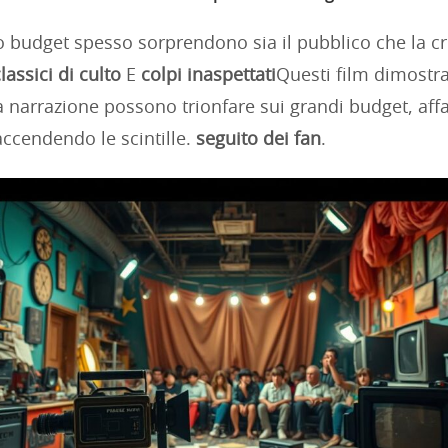
o budget spesso sorprendono sia il pubblico che la cri
lassici di culto
E
colpi inaspettati
Questi film dimostr
la narrazione possono trionfare sui grandi budget, aff
accendendo le scintille.
seguito dei fan
.