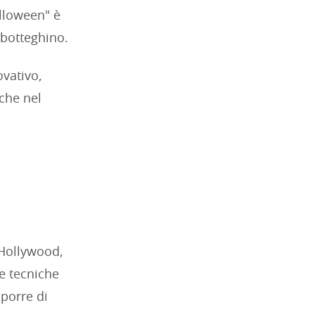
alloween" è
 botteghino.
ovativo,
che nel
 Hollywood,
e tecniche
sporre di