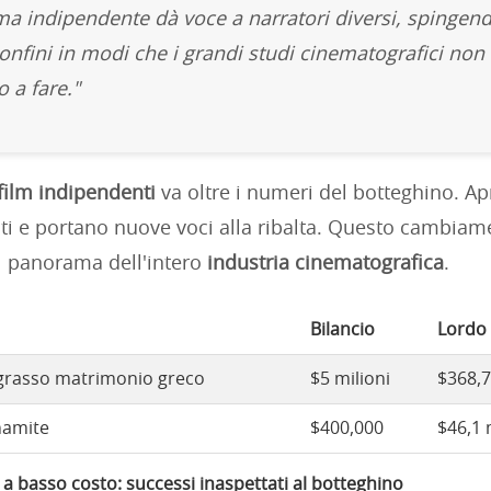
ema indipendente dà voce a narratori diversi, spingen
 confini in modi che i grandi studi cinematografici non
o a fare."
film indipendenti
va oltre i numeri del botteghino. Ap
nti e portano nuove voci alla ribalta. Questo cambiam
 panorama dell'intero
industria cinematografica
.
Bilancio
Lordo
 grasso matrimonio greco
$5 milioni
$368,7
namite
$400,000
$46,1 
o a basso costo: successi inaspettati al botteghino