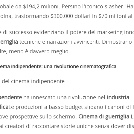
bale da $194,2 milioni. Persino l'iconico slasher "H
rdina, trasformando $300.000 dollari in $70 milioni al
e di successo evidenziano il potere del marketing inn
erriglia
tecniche e narrazioni avvincenti. Dimostrano 
lte, meno è davvero meglio.
inema indipendente: una rivoluzione cinematografica
pendente
ha innescato una rivoluzione nel
industria
fica
Le produzioni a basso budget sfidano i canoni di
ove prospettive sullo schermo.
Cinema di guerriglia
L
i creatori di raccontare storie uniche senza dover di