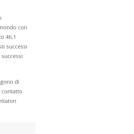
o
l mondo con
to 46,1
sti successi
 successi
lgono di
 contatto
ttatori