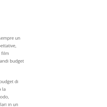
 sempre un
ettative,
 film
randi budget
 budget di
 la
modo,
lari in un