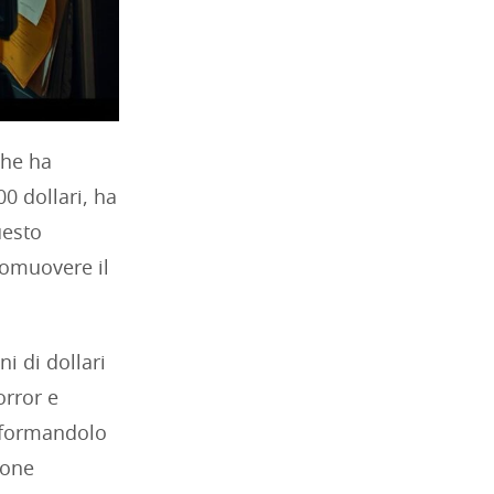
che ha
0 dollari, ha
uesto
omuovere il
i di dollari
orror e
asformandolo
ione