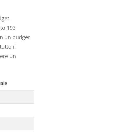
dget.
ato 193
con un budget
tutto il
ere un
ale