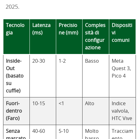
2025.
Tecnolo
Latenza
Precisio
Comples
Dispositi
gia
(ms)
ne (mm)
sità di
vi
configur
comuni
azione
Inside-
20-30
1-2
Basso
Meta
Out
Quest 3,
(basato
Pico 4
su
cuffie)
Fuori-
10-15
<1
Alto
Indice
dentro
valvola,
(Faro)
HTC Vive
Senza
40-60
5-10
Molto
Tracciam
marcato
basso
ento