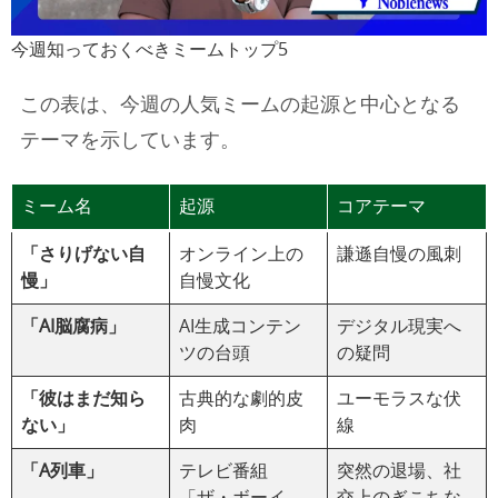
今週知っておくべきミームトップ5
この表は、今週の人気ミームの起源と中心となる
テーマを示しています。
ミーム名
起源
コアテーマ
「さりげない自
オンライン上の
謙遜自慢の風刺
慢」
自慢文化
「AI脳腐病」
AI生成コンテン
デジタル現実へ
ツの台頭
の疑問
「彼はまだ知ら
古典的な劇的皮
ユーモラスな伏
ない」
肉
線
「A列車」
テレビ番組
突然の退場、社
「ザ・ボーイ
交上のぎこちな