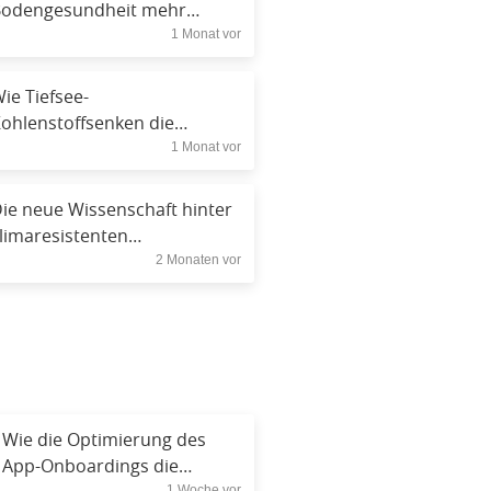
odengesundheit mehr
1 Monat vor
ufmerksamkeit schenken
ie Tiefsee-
ohlenstoffsenken die
1 Monat vor
limastabilität beeinflussen
ie neue Wissenschaft hinter
limaresistenten
2 Monaten vor
utzpflanzen
Wie die Optimierung des
App-Onboardings die
1 Woche vor