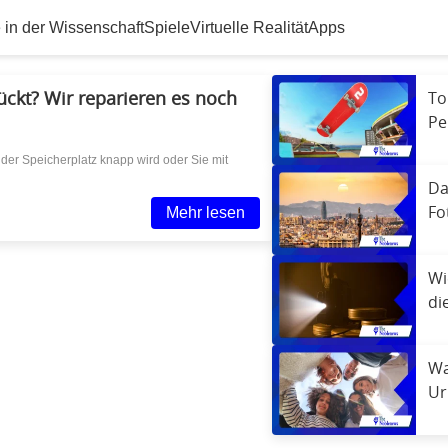
e in der Wissenschaft
Spiele
Virtuelle Realität
Apps
rückt? Wir reparieren es noch
To
Pe
we
, der Speicherplatz knapp wird oder Sie mit
Ex
Da
Mehr lesen
Fo
vo
Wi
di
be
Wa
Ur
wa