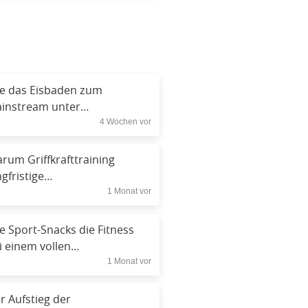
e das Eisbaden zum
instream unter
4 Wochen vor
tnessbegeisterten wurde
rum Griffkrafttraining
ngfristige
1 Monat vor
sundheitsergebnisse
rhersagt
e Sport-Snacks die Fitness
i einem vollen
1 Monat vor
rminkalender verbessern
r Aufstieg der