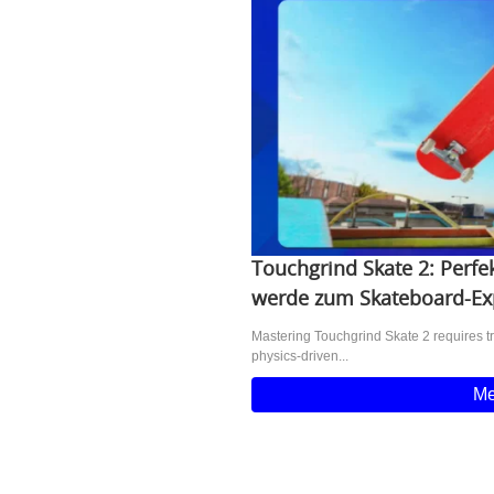
Touchgrind Skate 2: Perfe
werde zum Skateboard-Ex
Mastering Touchgrind Skate 2 requires tr
physics-driven...
Me