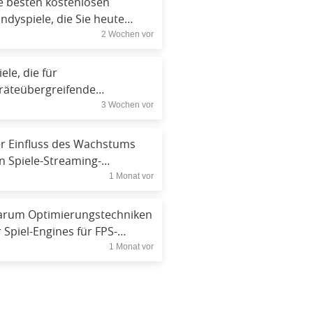
e besten kostenlosen
ndyspiele, die Sie heute
2 Wochen vor
runterladen können
iele, die für
räteübergreifende
3 Wochen vor
mpatibilität entwickelt
rden: Konsole, Mobilgeräte,
oud, VR
r Einfluss des Wachstums
n Spiele-Streaming-
1 Monat vor
attformen auf die Entdeckung
rum Optimierungstechniken
r Spiel-Engines für FPS-
1 Monat vor
eigerungen wichtig sind