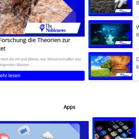
B
A
W
K
orschung die Theorien zur
K
et
dert die Art und Weise, wie Wissenschaftler das
D
steigendes Wasser...
k
N
ehr lesen
Apps