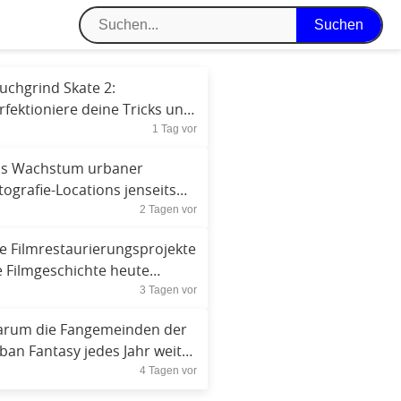
uchgrind Skate 2:
rfektioniere deine Tricks und
1 Tag vor
rde zum Skateboard-
perten
s Wachstum urbaner
tografie-Locations jenseits
2 Tagen vor
n Sehenswürdigkeiten
e Filmrestaurierungsprojekte
e Filmgeschichte heute
3 Tagen vor
wahren
rum die Fangemeinden der
ban Fantasy jedes Jahr weiter
4 Tagen vor
chsen