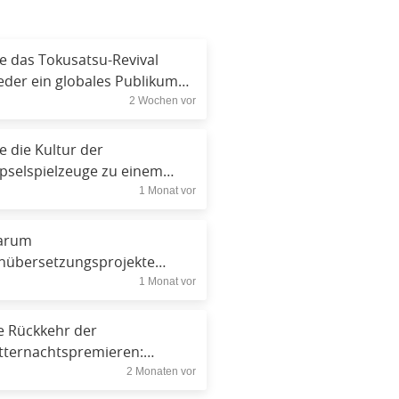
e das Tokusatsu-Revival
eder ein globales Publikum
2 Wochen vor
reicht
e die Kultur der
pselspielzeuge zu einem
1 Monat vor
ltweiten Sammeltrend wurde
arum
nübersetzungsprojekte
1 Monat vor
rgessene Klassiker bewahren
e Rückkehr der
tternachtspremieren:
2 Monaten vor
rum sich Fans wieder echte
lebnisse wünschen