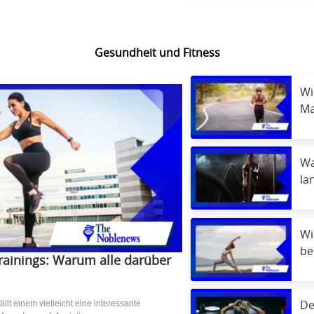
Gesundheit und Fitness
Wi
Ma
Fi
Wa
la
Ge
vo
Wi
be
rainings: Warum alle darüber
Te
ällt einem vielleicht eine interessante
De