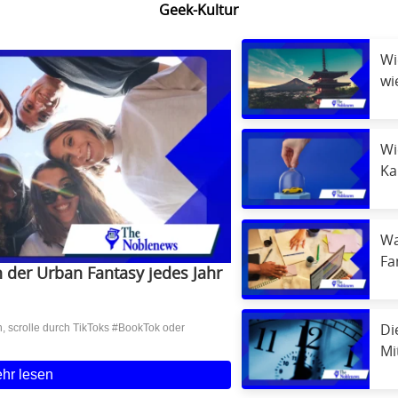
Geek-Kultur
Wi
wi
er
Wi
Ka
we
W
Fa
der Urban Fantasy jedes Jahr
ve
 scrolle durch TikToks #BookTok oder
Di
Mi
Wa
hr lesen
Er