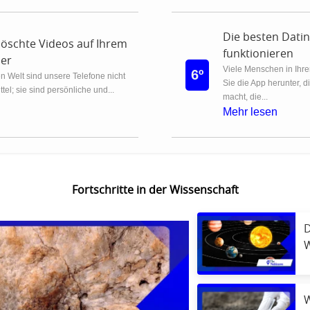
Die besten Datin
elöschte Videos auf Ihrem
funktionieren
her
Viele Menschen in Ihr
6º
en Welt sind unsere Telefone nicht
Sie die App herunter, 
el; sie sind persönliche und...
macht, die...
Mehr lesen
Fortschritte in der Wissenschaft
D
W
S
W