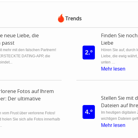
Trends
ne neue Liebe, die
Finden Sie noch
n passt
Liebe
t mehr mit den falschen Partnern!
Hören Sie auf, durch 
2.º
ERSTECKTE DATING-APP, die
Liebe, die ewig währt
indet...
unten …
Mehr lesen
erlorene Fotos auf Ihrem
Stellen Sie mit 
er: Der ultimative
Dateien auf Ihr
4.º
Im heutigen digitalen
 vom Frust über verlorene Fotos!
wichtigen Dateien gef
d holen Sie sich alle Fotos innerhalb
Mehr lesen
..