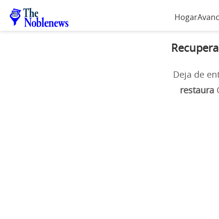
Hogar
Avanc
Recupera 
Deja de en
restaura
C