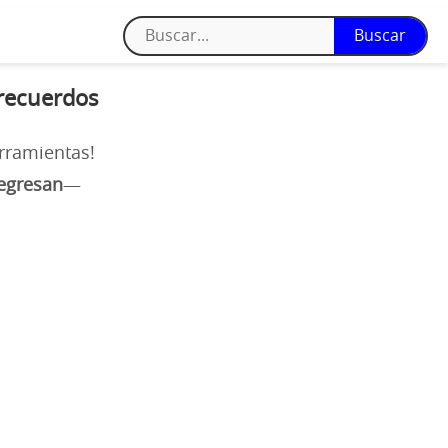
 recuerdos
rramientas!
regresan
—