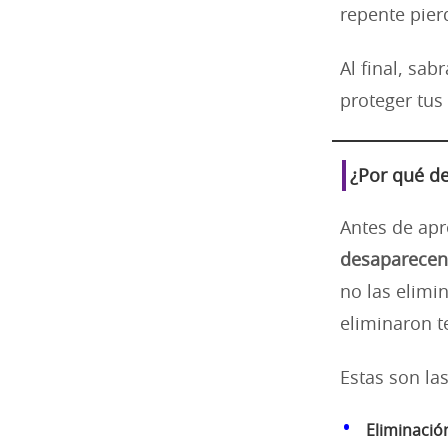
repente pier
Al final, sa
proteger tus
¿Por qué de
Antes de ap
desaparecen 
no las elimi
eliminaron 
Estas son l
Eliminació