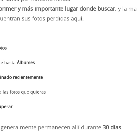
 primer y más importante lugar donde buscar
, y la m
uentran sus fotos perdidas aquí.
otos
se hasta
Álbumes
minado recientemente
a las fotos que quieras
uperar
s generalmente permanecen allí durante
30 días
.