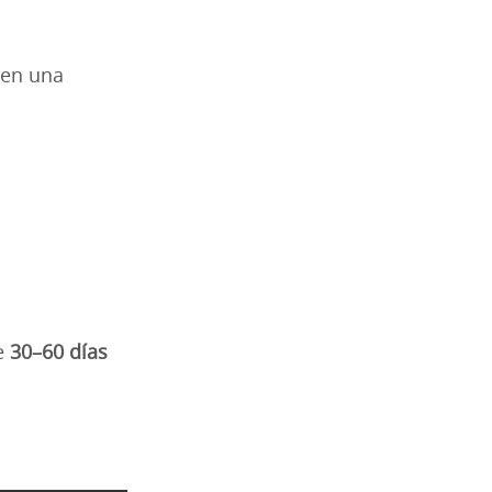
nen una
te
30–60 días