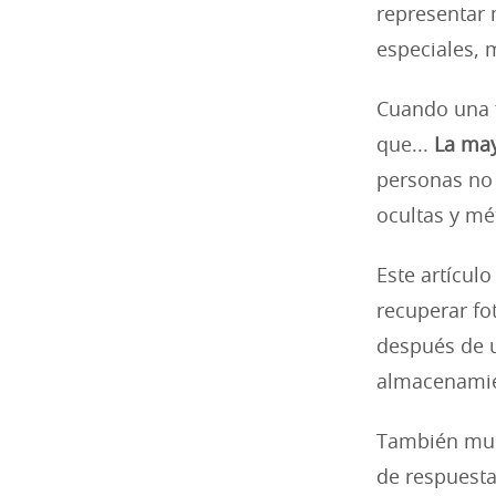
representar 
especiales, 
Cuando una f
que...
La may
personas no 
ocultas y mé
Este artículo
recuperar fo
después de u
almacenamie
También mues
de respuest