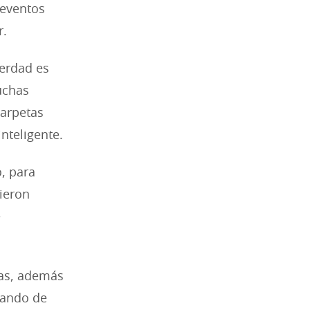
 eventos
r.
verdad es
uchas
carpetas
nteligente.
o, para
cieron
e
ras, además
uando de