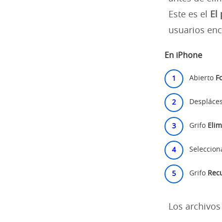
Este es el
El
usuarios enc
En iPhone
Abierto
F
Despláce
Grifo
Eli
Seleccion
Grifo
Rec
Los archivo