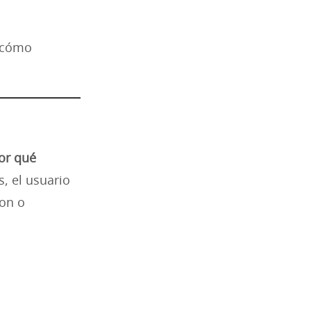
y cómo
or qué
, el usuario
ron o