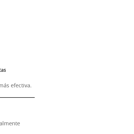
tas
más efectiva.
ralmente