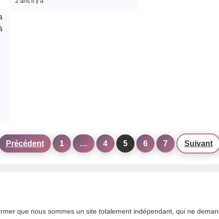
2 ans il y a
Précédent
1
…
4
5
6
7
Suivant
ormer que nous sommes un site totalement indépendant, qui ne deman