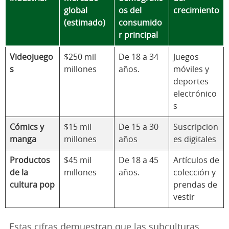
global
os del
crecimiento
(estimado)
consumido
r principal
Videojuego
$250 mil
De 18 a 34
Juegos
s
millones
años.
móviles y
deportes
electrónico
s
Cómics y
$15 mil
De 15 a 30
Suscripcion
manga
millones
años
es digitales
Productos
$45 mil
De 18 a 45
Artículos de
de la
millones
años.
colección y
cultura pop
prendas de
vestir
Estas cifras demuestran que las subculturas